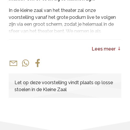
In de kleine zaal van het theater zal onze
voorstelling vanaf het grote podium live te volgen
zijn via een groot scherm, zodat je helemaal in de
sfeer van het theater bent. We nemen je als
toeschouwer mee in het verhaal alsof je in de grote
zaal zit, zodat je tijdens de pauze of na de
Lees meer
voorstelling gezellig mee kunt kletsen. De pauzes
van beide zalen zullen gelijk lopen.
En omdat je maar één deur verwijderd bent van het
grote podium, ben je altijd mooi op tijd om al onze
Let op deze voorstelling vindt plaats op losse
dansers met trots op te vangen zodra ze door de
stoelen in de Kleine Zaal
artiestendeur naar de foyer komen.
En wie weet komen er ook tijdens de voorstelling
nog wel wat dansers bij jullie langs in de kleine zaal…