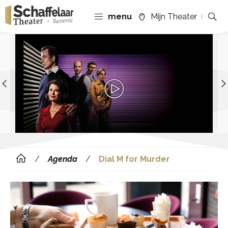
menu
Mijn Theater
Previous
Agenda
Dial M for Murder