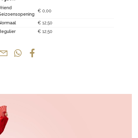
Vriend
€ 0,00
Seizoensopening
Normaal
€ 12,50
Regulier
€ 12,50