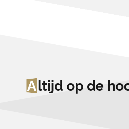
A
ltijd op de h