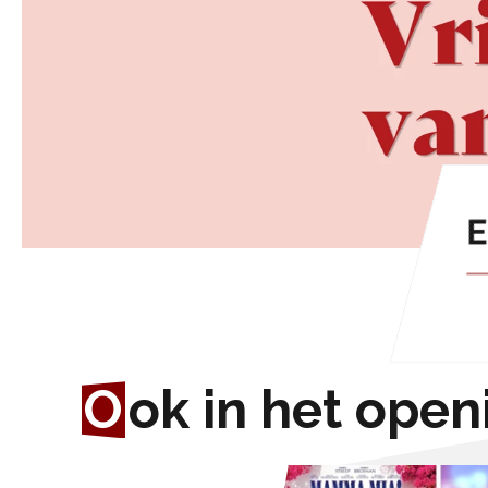
E
O
ok in het ope