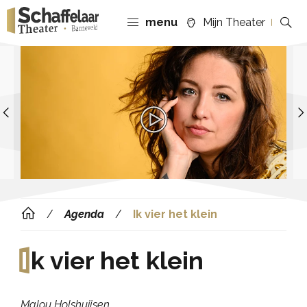
menu
Mijn Theater
Previous
Agenda
Ik vier het klein
I
k vier het klein
Malou Holshuijsen