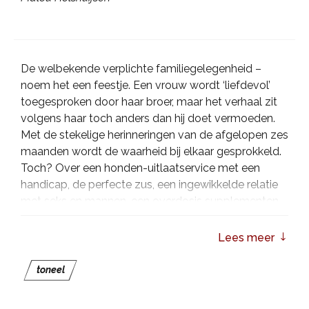
De welbekende verplichte familiegelegenheid –
noem het een feestje. Een vrouw wordt ‘liefdevol’
toegesproken door haar broer, maar het verhaal zit
volgens haar toch anders dan hij doet vermoeden.
Met de stekelige herinneringen van de afgelopen zes
maanden wordt de waarheid bij elkaar gesprokkeld.
Toch? Over een honden-uitlaatservice met een
handicap, de perfecte zus, een ingewikkelde relatie
met seks en mannen, een overdosis supplementen-
fetisjisme en hét leugentje om bestwil.
Ik vier het
klein
is een monoloog vol rake observaties over de
Lees meer
genodigden en de verteller; pikzwart, geestig en hier
en daar pijnlijk herkenbaar.
toneel