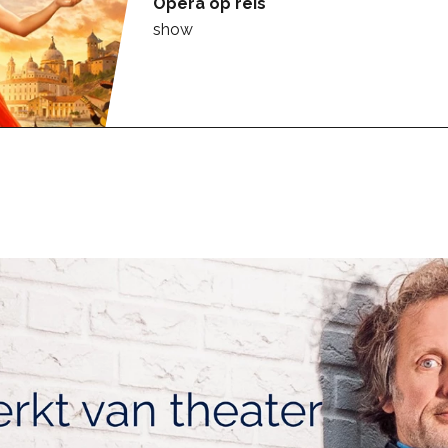
Opera op reis
show