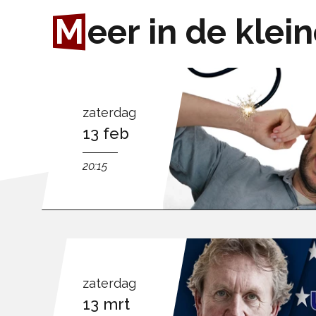
M
eer in de klei
zaterdag
13 feb
20:15
zaterdag
13 mrt