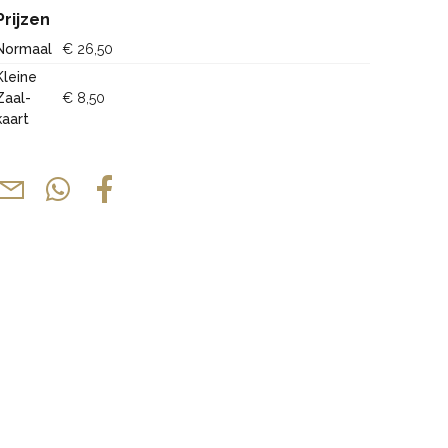
Prijzen
Normaal
€ 26,50
Kleine
Zaal-
€ 8,50
kaart