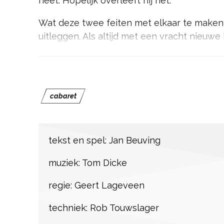
heet. Hopelijk overleeft hij het.
Wat deze twee feiten met elkaar te maken
uitleggen. Als altijd met een vracht nieuwe
Tom Dicke aan de vleugel.
cabaret
tekst en spel: Jan Beuving
muziek: Tom Dicke
regie: Geert Lageveen
techniek: Rob Touwslager