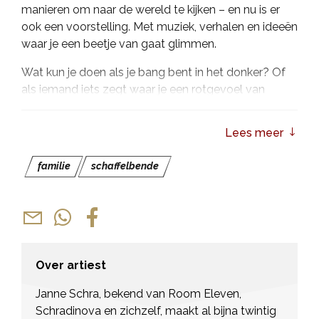
manieren om naar de wereld te kijken – en nu is er
ook een voorstelling. Met muziek, verhalen en ideeën
waar je een beetje van gaat glimmen.
Wat kun je doen als je bang bent in het donker? Of
als iemand iets zegt waar je een rotgevoel van
krijgt? En wat als je hoofd te vol zit met moeilijke
gedachten of als er zenuwen door je lijf
Lees meer
gieren? Janne heeft verrassende oplossingen: voor
kinderen, oma’s, dromers en iedereen daar tussenin.
familie
schaffelbende
Samen met haar muzikale vrienden De Vogels
maakt ze een bonte, muzikale voorstelling vol
vrolijke liedjes, gekke gedachten en kleine
ontdekkingen. Want soms ís een liedje gewoon een
antwoord. En soms helpt het om iets te weten,
Over artiest
bijvoorbeeld dat kleuren ook moeten slapen!
Janne Schra, bekend van Room Eleven,
Schradinova en zichzelf, maakt al bijna twintig