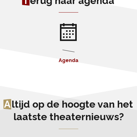
T
erug naar agenda
Agenda
A
ltijd op de hoogte van het
laatste theaternieuws?