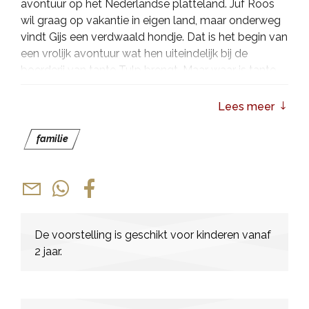
avontuur op het Nederlandse platteland. Juf Roos
wil graag op vakantie in eigen land, maar onderweg
vindt Gijs een verdwaald hondje. Dat is het begin van
een vrolijk avontuur wat hen uiteindelijk bij de
boerderij van tante Tulp brengt. Maar waar is tante
Tulp eigenlijk gebleven en van wie is dat hondje?
Lees meer
Tijdens deze interactieve voorstelling worden
kinderen en hun (groot)ouders steeds uitgenodigd
familie
om mee te zingen, mee te denken en mee te doen.
Samen met Juf Roos en Gijs brengen ze het
avontuur stap voor stap tot een goed einde.
Verwacht veel bekende liedjes, vrolijke momenten
en een feest van herkenning waarbij jong en oud uit
volle borst meezingt.
De voorstelling is geschikt voor kinderen vanaf
2 jaar.
Juf Roos is al jaren een enorme publieksfavoriet, met
meer dan 100.000 verkochte theaterkaartjes en als
eerste Nederlandse jeugdvoorstelling ooit bekroond
met een VVTP Diamanten Ticket.