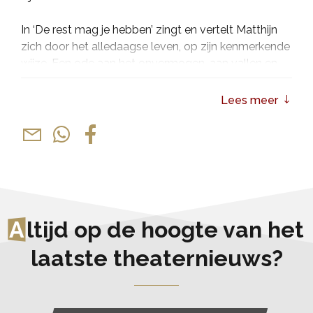
In ‘De rest mag je hebben’ zingt en vertelt Matthijn
zich door het alledaagse leven, op zijn kenmerkende
wijze. Een ode aan het onvermogen, aan vallen en
opstaan, aan controle verliezen en aan zoeken naar
waar het echt om gaat. Matthijn brengt een avond
Lees meer
met een lach en een traan; ontwapenend,
pretentieloos en, nog altijd, schaamteloos hoopvol.
A
ltijd op de hoogte van het
laatste theaternieuws?