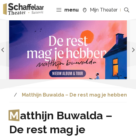
menu
Mijn Theater
Previous
enda
Matthijn Buwalda – De rest mag je hebben
M
atthijn Buwalda –
De rest mag je