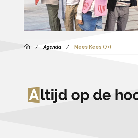
Agenda
Mees Kees (7+)
A
ltijd op de h