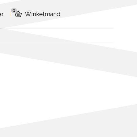
0
er
Winkelmand