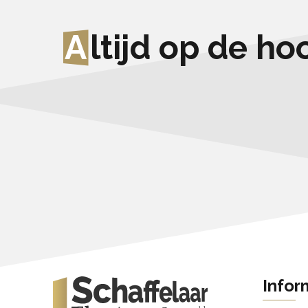
A
ltijd op de h
Infor