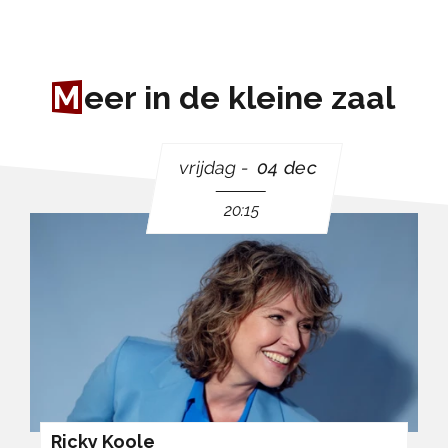
M
eer in de kleine zaal
vrijdag
04 dec
20:15
Ricky Koole