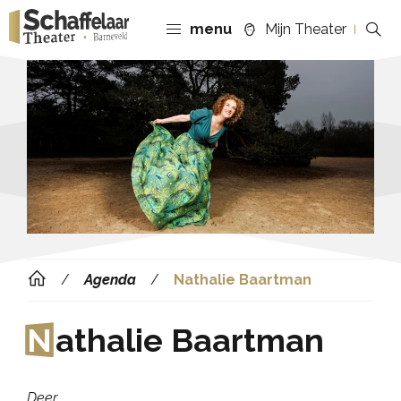
menu
Mijn Theater
Agenda
Nathalie Baartman
N
athalie Baartman
Deer