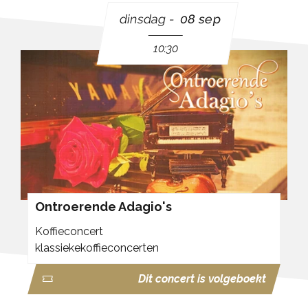
Wilt u erbij zijn? Reserveer dan z.s.m., want het loopt
dinsdag
08 sep
storm bij de koffieconcerten in Barneveld!
10:30
Ontroerende Adagio's
Koffieconcert
klassiekekoffieconcerten
Dit concert is volgeboekt