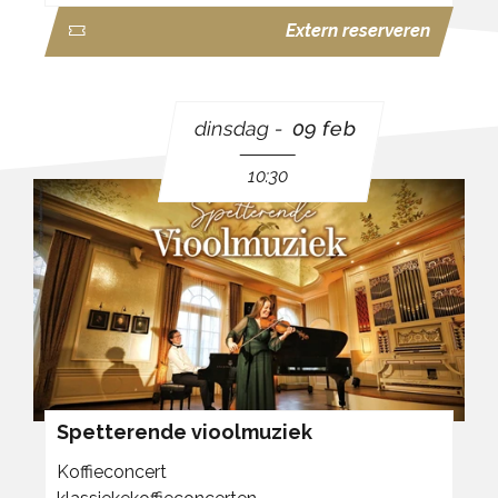
Extern reserveren
dinsdag
09 feb
10:30
Spetterende vioolmuziek
Koffieconcert