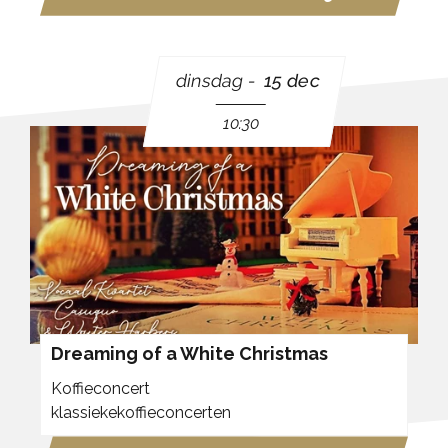
dinsdag
15 dec
10:30
Dreaming of a White Christmas
Koffieconcert
klassiekekoffieconcerten