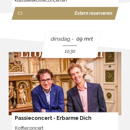
klassiekekoffieconcerten
Extern reserveren
dinsdag
09 mrt
10:30
Passieconcert - Erbarme Dich
Koffieconcert