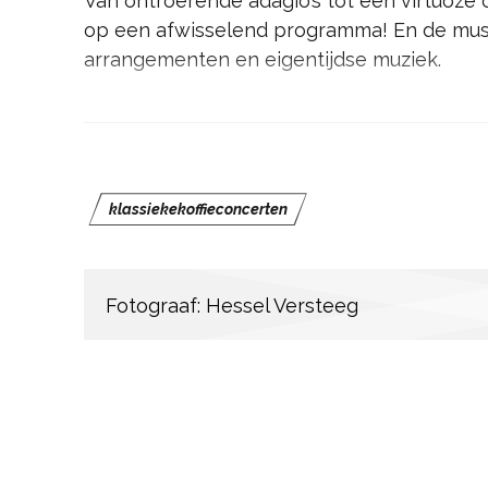
Van ontroerende adagio’s tot een virtuoze 
op een afwisselend programma! En de musi
arrangementen en eigentijdse muziek.
Komt u meegenieten?
klassiekekoffieconcerten
Fotograaf: Hessel Versteeg