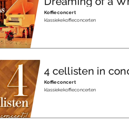
Dreaming of a Wh
Koffieconcert
klassiekekoffieconcerten
4 cellisten in con
Koffieconcert
klassiekekoffieconcerten