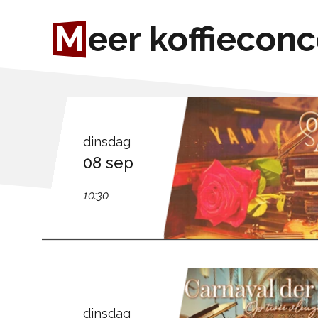
M
eer koffiecon
dinsdag
08 sep
10:30
dinsdag