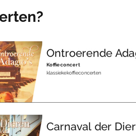
certen?
Ontroerende Adag
Koffieconcert
klassiekekoffieconcerten
Carnaval der Dier