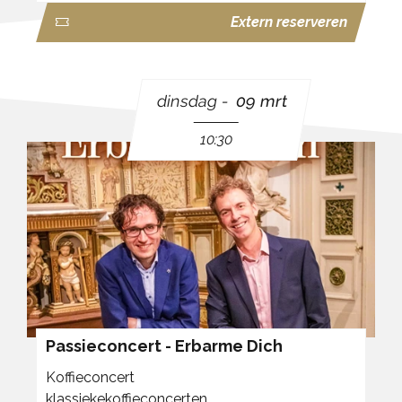
Extern reserveren
dinsdag
09 mrt
10:30
Passieconcert - Erbarme Dich
Koffieconcert
klassiekekoffieconcerten