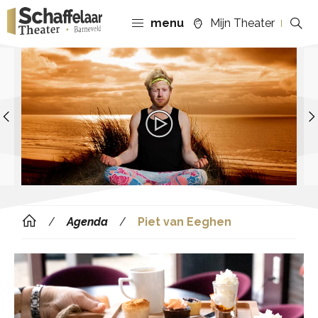
menu
Mijn Theater
Previous
Agenda
Piet van Eeghen