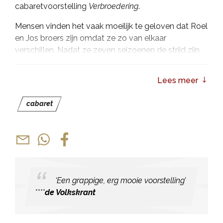
cabaretvoorstelling
Verbroedering
.
Mensen vinden het vaak moeilijk te geloven dat Roel
en Jos broers zijn omdat ze zo van elkaar
verschillen. Nadat ze zeven seizoenen de strijd zijn
aangegaan in
Plakshot
, nemen ze het nu tegen
elkaar op in het theater.
Lees meer
Verbroedering
is een actuele cabaretvoorstelling
cabaret
over de democratie die onder vuur ligt, het klimaat
dat naar de klote gaat en AI die ons straks compleet
overbodig maakt. Hoe lossen we die problemen van
vandaag op? Met hoop of met pessimisme? Met
aanpassen of met jezelf blijven? Met een knipoog of
met een kwinkslag? Kortom: met Roel of met Jos?!
‘Een grappige, erg mooie voorstelling’
Nederland is hiermee twee iconische broers rijker. In
****
de Volkskrant
1672 werden de gebroeders De Witt gelyncht, in
1995 wonnen de gebroeders De Boer de Champions
League en in 2002 hadden de gebroeders Ko een