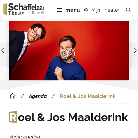
menu
Mijn Theater
Previous
Agenda
Roel & Jos Maalderink
R
oel & Jos Maalderink
Verbroedering