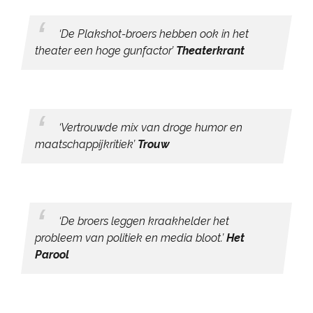
toeter op hun waterscooter. Roel en Jos hebben
geen toeter en ook geen waterscooter, maar nu wel
‘De Plakshot-broers hebben ook in het
een avondvullende voorstelling.
theater een hoge gunfactor’
Theaterkrant
‘Vertrouwde mix van droge humor en
maatschappijkritiek’
Trouw
‘De broers leggen kraakhelder het
probleem van politiek en media bloot.’
Het
Parool