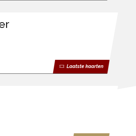
er
Laatste kaarten