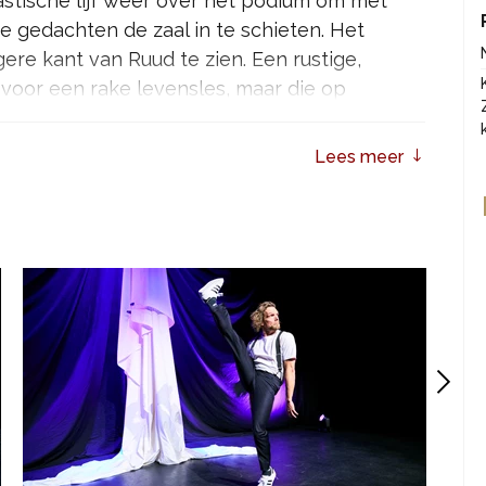
astische lijf weer over het podium om met
e gedachten de zaal in te schieten. Het
ere kant van Ruud te zien. Een rustige,
 voor een rake levensles, maar die op
je meeneemt in zijn wereld van waanzin.
Lees meer
f te hebben wie zichzelf niet kan liefhebben.
aag: Hoeveel houden we eigenlijk van
r durven te doen?
r hij voorheen vooral naar binnen keek, richt
 hem heen. Een geëngageerde stem die we nog
arder raakt.
N
oorstelling, genomineerd voor een Neerlands
nnen van zijn optreden in
Lubachs Comedy