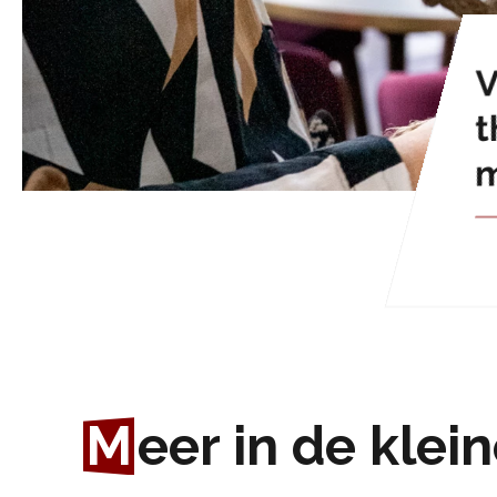
V
t
M
eer in de klei