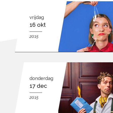
vrijdag
16 okt
20:15
donderdag
17 dec
20:15