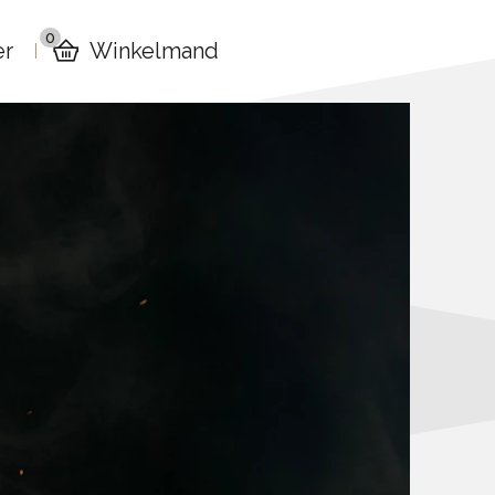
0
er
Winkelmand