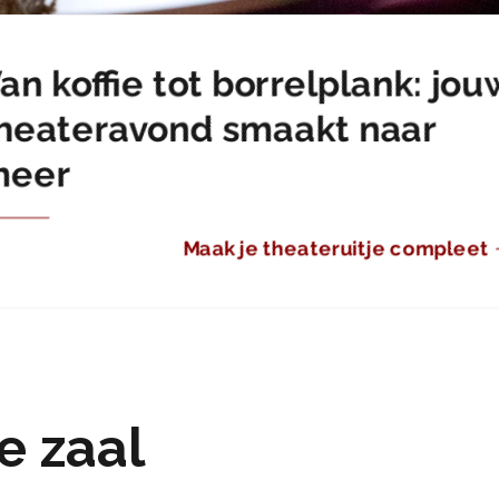
an koffie tot borrelplank: jou
heateravond smaakt naar
meer
Maak je theateruitje compleet
ne zaal