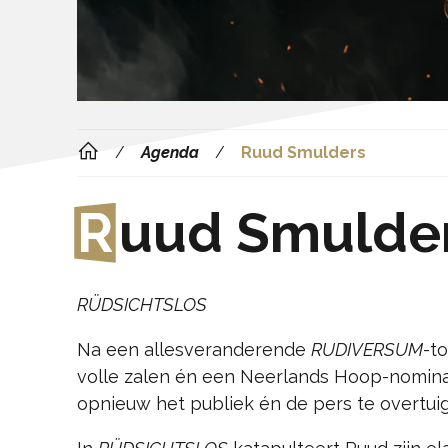
Agenda
Ruud Smulders
R
uud Smulde
RÜDSICHTSLOS
Na een allesveranderende
RUDIVERSUM
-to
volle zalen én een Neerlands Hoop-nomin
opnieuw het publiek én de pers te overtui