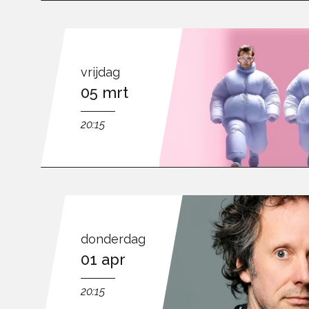
vrijdag
05 mrt
20:15
donderdag
01 apr
20:15