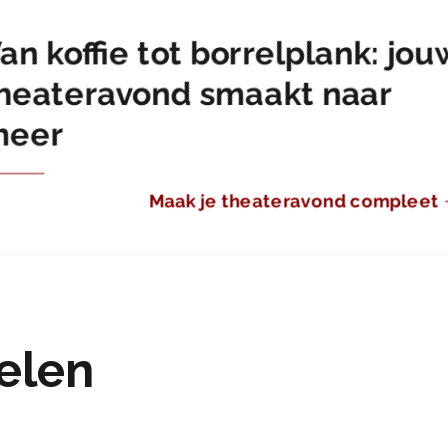
an koffie tot borrelplank: jou
heateravond smaakt naar
meer
Maak je theateravond compleet
elen