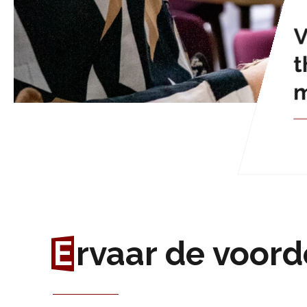
V
t
E
rvaar de voord