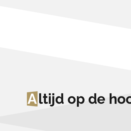
A
ltijd op de h