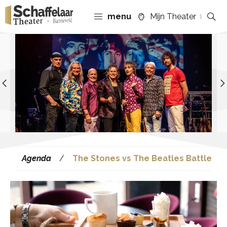
menu
Mijn Theater
Previous
Agenda
The Stones vs The Beatles Battle