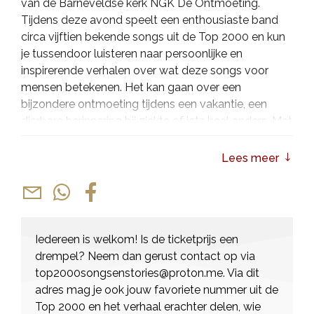
van de Barneveldse kerk NGK De Ontmoeting.
Tijdens deze avond speelt een enthousiaste band
circa vijftien bekende songs uit de Top 2000 en kun
je tussendoor luisteren naar persoonlijke en
inspirerende verhalen over wat deze songs voor
mensen betekenen. Het kan gaan over een
bijzondere ontmoeting tijdens een vakantie, een
dierbare herinnering bij ziekte of iets heel anders. Met
deze combinatie van muziek en verhalen willen we
jong en oud, gelovig en niet-gelovig, met elkaar
Lees meer
verbinden.
Dit evenement werd vorig jaar voor het eerst
gehouden en bleek een doorslaand succes.
Bezoekers waardeerden de voorstelling gemiddeld
Iedereen is welkom! Is de ticketprijs een
met een 8,6.
drempel? Neem dan gerust contact op via
top2000songsenstories@proton.me
. Via dit
adres mag je ook jouw favoriete nummer uit de
Top 2000 en het verhaal erachter delen, wie