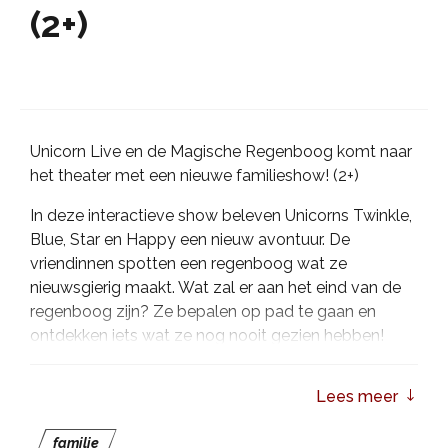
(2+)
Unicorn Live en de Magische Regenboog komt naar
het theater met een nieuwe familieshow! (2+)
In deze interactieve show beleven Unicorns Twinkle,
Blue, Star en Happy een nieuw avontuur. De
vriendinnen spotten een regenboog wat ze
nieuwsgierig maakt. Wat zal er aan het eind van de
regenboog zijn? Ze bepalen op pad te gaan en
ontdekken iets wat ze nog nooit gezien hebben!
Beleef de voorstelling voor het hele gezin met de
Lees meer
leukste muziek, dansjes en veel glitter in het theater,
ook voor de allerkleinsten.
familie