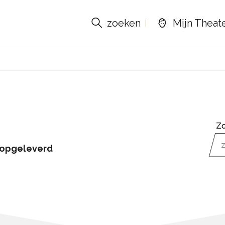
zoeken
Mijn Theat
Z
 opgeleverd