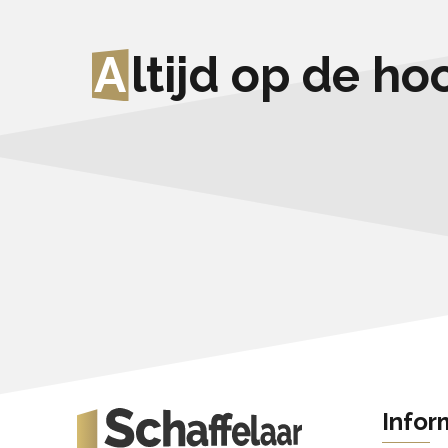
A
ltijd op de h
Infor