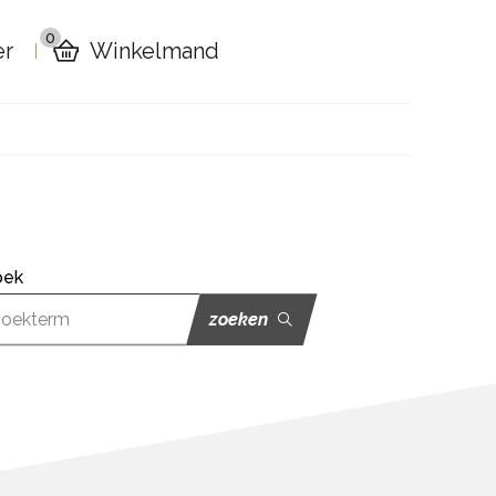
0
er
Winkelmand
oek
zoeken