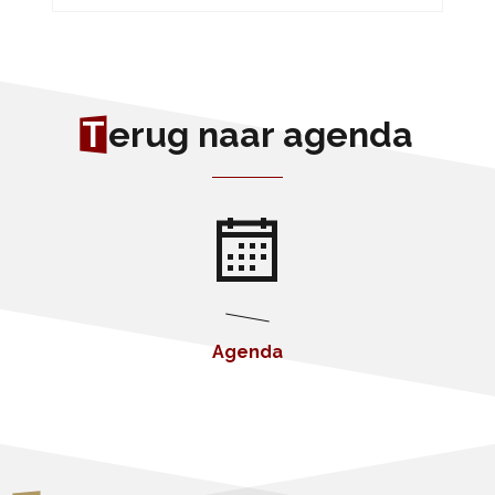
T
erug naar agenda
Agenda