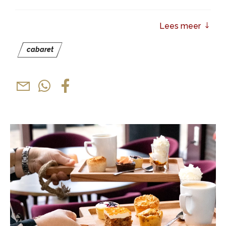
Ice werd in eerste instantie bekend met zijn muziek,
waarmee hij een sterke fanbase opbouwde. Tot op
Lees meer
de dag van vandaag is hij actief als muzikant en blijft
hij nieuwe muziek uitbrengen, naast zijn werk als
cabaret
acteur en performer.
Ice heeft zich de afgelopen jaren ontwikkeld tot een
veelzijdig performer. Zijn grote doorbraak als acteur
kwam met zijn rol als Tonano in de hitserie Mocro
Maffia. Het personage bleek zo sterk dat het een
eigen spin-off kreeg op Videoland, waarvan
inmiddels een tweede seizoen in aantocht is.
Daarnaast vertolkte hij een hoofdrol in de
komedieserie Nordin op Prime Video, een rol die hem
een nominatie opleverde voor een Gouden Kalf.
In deze voorstelling neemt Ice het publiek mee in
zijn persoonlijke verhaal als mens, artiest en acteur.
Hij neemt het publiek mee naar de straten van