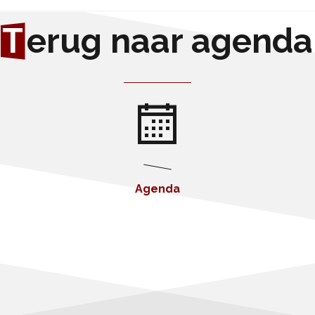
T
erug naar agenda
Agenda