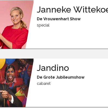
met jezelf en je omgeving. Met humor,
Janneke Witteko
 inzichten onthult hij hoe je meer betekenis,
elijks leven.
De Vrouwenhart Show
special
nsgeluk en vitaliteit
k verrijken
theater
Jandino
De Grote Jubileumshow
cabaret