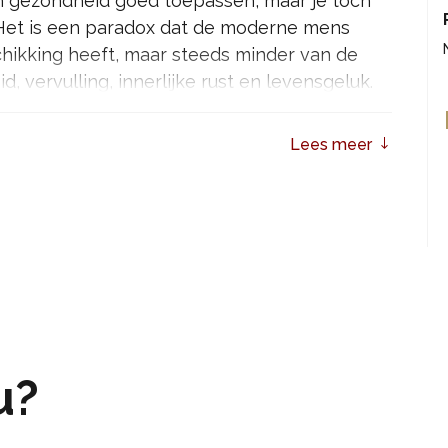
 en gezondheid goed toepassen, maar je toch
 Het is een paradox dat de moderne mens
chikking heeft, maar steeds minder van de
, vervulling, innerlijke rust en levensgeluk.
 te bieden. Een voorstelling over de essentie
Lees meer
even en keuzes laat kijken. Een prikkelende
s geeft. Er is meer.
hard je mee op een reis voorbij de grenzen
neel theatercollege, maar een avond die je
spireert om anders naar jezelf en het leven te
u?
den zijn dan ooit, maar ons toch vaak leeg
continu de vraag:
“Is er meer?”
en biedt inzichten