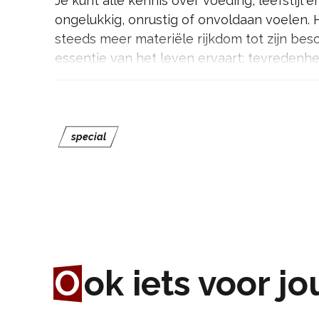
Je kunt alle kennis over voeding, leefstijl
ongelukkig, onrustig of onvoldaan voelen.
steeds meer materiële rijkdom tot zijn bes
essentie van het leven ervaart: tevredenheid
Maar vrees niet, want het leven heeft meer
van het leven die je anders naar je eigen l
spoedcursus die je levensgeluk nieuwe glan
special
In deze prikkelende voorstelling neemt Ric
van het alledaagse. Verwacht geen traditio
aan het denken zet, je laat lachen en je in
kijken.
Waarom “Er is meer”?
O
ok iets voor jo
We leven in een tijd waarin we meer verbon
en onrustig voelen. Richard stelt zichzelf 