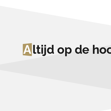
A
ltijd op de h