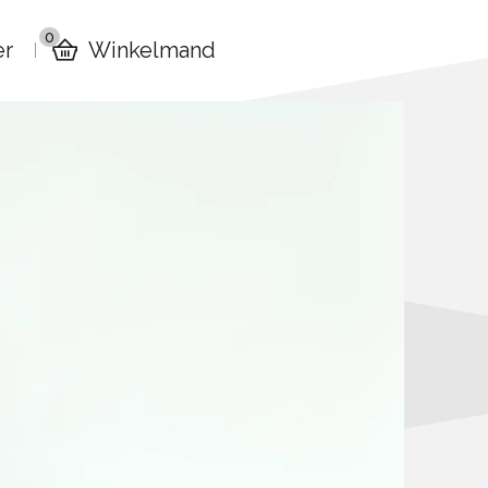
0
er
Winkelmand