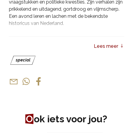
vraagstukken en politieke kwesties. Zijn verhalen zijn
prikkelend en uitdagend, gortdroog en vlijmscherp.
Een avond leren en lachen met de bekendste
historicus van Nederland.
Maarten van Rossem is onder andere bekend van
‘De Slimste Mens’ waar hij jarenlang vast jurylid was,
Lees meer
van het televisieprogramma ‘Hier zijn de Van
Rossems’, als auteur van onder andere ‘Wat is
special
geluk?’ en hij heeft zijn eigen magazine genaamd
'Maarten!’. Daarnaast verschijnt hij vaak op televisie
bij diverse talkshows.
“Het kan alle kanten opgaan (tijdens mijn
theaterlezing). Dat maakt het niet alleen voor het
publiek, maar vooral voor mezelf boeiend”,
aldus
Maarten van Rossem.
O
ok iets voor jou?