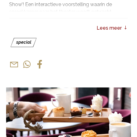
Show’! Een interactieve voorstelling waarin de
spreekkamer naar het theater wordt gebracht.
Wereldwijd zijn hart- en vaatziekten bij vrouwen nog
Lees meer
steeds doodsoorzaak nummer één. Veel van deze
hartproblemen kunnen worden voorkomen door een
special
gezonde leefstijl en een beter inzicht in
risicofactoren. In ‘De Vrouwenhart Show’ vertelt Dr.
Janneke alles over het vrouwenhart en geeft ze
praktische tools voor een gezonder leven.
Waarom werkt het vrouwenhart anders dan het
mannenhart? Hoe herken je hartproblemen? Kies
voor pillen of paprika’s? Hoewel het hart als orgaan
hetzelfde is, werkt het vrouwenhart toch heel anders
dan het mannenhart. “Veel hartproblemen die
voorkomen bij vrouwen zijn het gevolg van mentale
disbalans – dus van stress”, zegt Janneke Wittekoek.