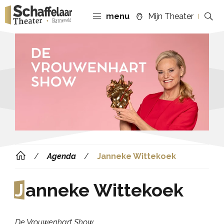
menu
Mijn Theater
Agenda
Janneke Wittekoek
J
anneke Wittekoek
De Vrouwenhart Show