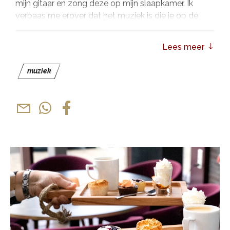
mijn gitaar en zong deze op mijn slaapkamer. Ik
verbaas me erover dat het muziek is die je op de
radio amper hoort, maar dat als je zo’n liedje speelt,
het voelt als een warm bad, mensen het altijd fijn
Lees meer
vinden deze nummers te horen.”
muziek
Tijdens The Singer Songwriter Show maak je een
muzikale reis door de geschiedenis van het singer-
songwritergenre, van de iconen uit de jaren zestig en
zeventig tot huidige helden als John Mayer en Ed
Sheeran. Ook vertelt Nick persoonlijke verhalen,
vermengd met een aantal van zijn solo-hits.