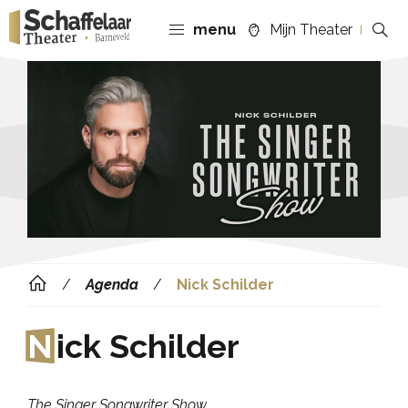
menu
Mijn Theater
Agenda
Nick Schilder
N
ick Schilder
The Singer Songwriter Show