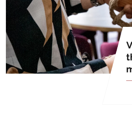
Voor wie het nog één keer wil voelen. These
V
t