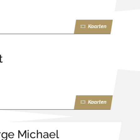
Kaarten
t
Kaarten
rge Michael