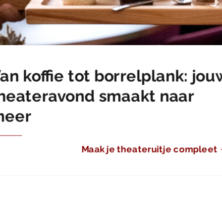
 are the days of our lives.
an koffie tot borrelplank: jou
heateravond smaakt naar
meer
Maak je theateruitje compleet