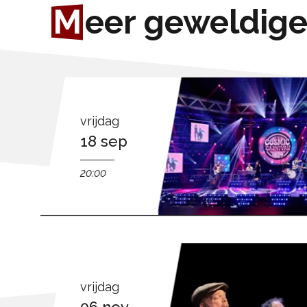
M
eer geweldige
vrijdag
18 sep
20:00
vrijdag
06 nov