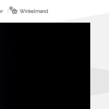
0
er
Winkelmand