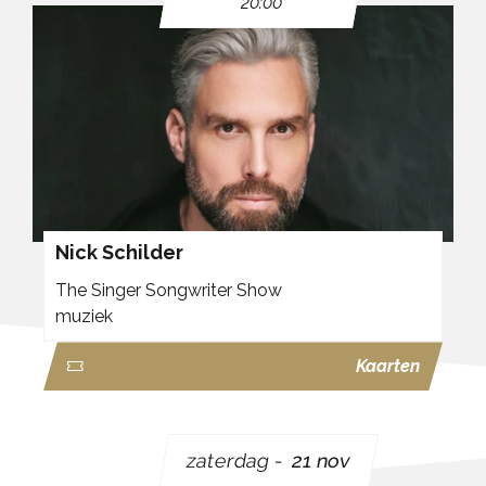
20:00
met virtuoze energie en indrukwekkende gitaarsolo’s.
In BEST OF CLAPTON nemen de mannen van
Ocobar je mee in een avondvullend programma
vol verhalen en muziek, zoals alleen zij dat kunnen.
R
O
b Wijtman drums , percussie , zang
C O
k van Vuuren akoestische -en elektrische gitaren
, zang
B A R
t Wijtman bas , zang
Nick Schilder
The Singer Songwriter Show
muziek
Kaarten
zaterdag
21 nov