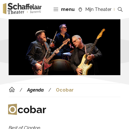
menu
Mijn Theater
Agenda
Ocobar
O
cobar
Best of Clapton