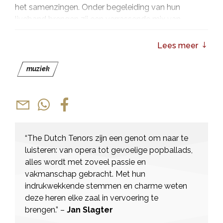
het samenzingen. Onder begeleiding van hun
liveband brengen zij een verrassende mix van
klassieke pophits, indrukwekkende filmmuziek en
hedendaagse nummers, stuk voor stuk
Lees meer
heruitgevonden in hun unieke stijl en uitgevoerd met
hun kenmerkende flair. Na vorig jaar volle zalen te
muziek
hebben getrokken en zowel nationaal als
internationaal grote successen te hebben behaald,
hebben zij in korte tijd een stevige reputatie
opgebouwd. Hun jeugdige energie, theatrale
présence en verfijnde samenzang maken ‘Rise Up’
“The Dutch Tenors zijn een genot om naar te
tot een voorstelling die je niet alleen raakt, maar ook
luisteren: van opera tot gevoelige popballads,
nog lang na de laatste klanken blijft nazinderen.
alles wordt met zoveel passie en
vakmanschap gebracht. Met hun
indrukwekkende stemmen en charme weten
deze heren elke zaal in vervoering te
brengen.” –
Jan Slagter