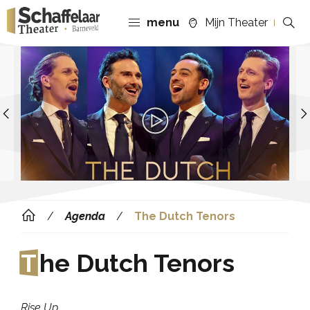
menu
Mijn Theater
Previous
Agenda
The Dutch Tenors
T
he Dutch Tenors
Rise Up