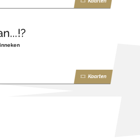
Kaarten
...!?
Ginneken
Kaarten