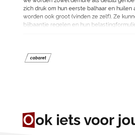
we worden zowel demure als delulu genoem
zich druk om hun eerste balhaar en huilen a
worden ook groot (vinden ze zelf). Ze kun
bijbaantje regelen en hun belastingformuli
steeds náást de wasmand. Nu ze ouder word
stiekem vapen in het fietsenhok tot het kr
begrijpen die hormonale huisgenoten niet
en dat begrijpen wij als ouders dan weer ni
cabaret
‘Tis Hier Geen Hotel 3’ is een herkenbare 
overleven met pubers. Een voorstelling voo
ooit puber is geweest.
Gebaseerd op het populaire platform Tishi
de Vente.
O
ok iets voor jo