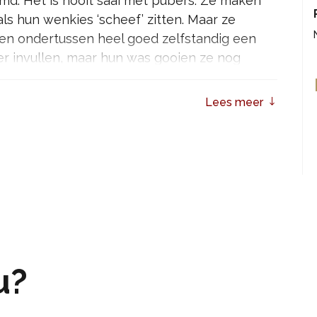
d. Het is nooit saai met pubers. Ze maken
ls hun wenkies ‘scheef’ zitten. Maar ze
nen ondertussen heel goed zelfstandig een
er invullen, maar hun was gooien ze nog
en, komen er ook nieuwe issues bij. Van
aken van het bed in de kamer naast je. Helaas
Lees meer
 ‘hoezo’ wij daar een probleem mee hebben,
et.
en humoristische voorstelling over leven én
r iedereen die een puber in huis heeft of zelf
ergeenhotel.nl van Saskia Smith en Martine
u?