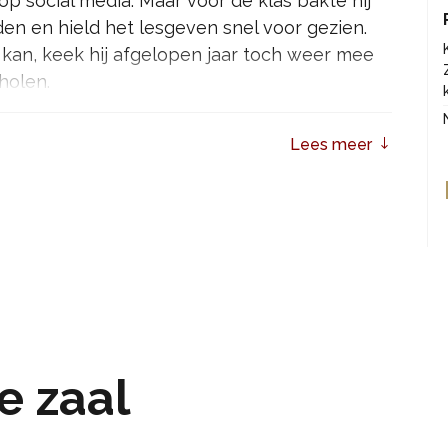
op social media. Maar voor de klas bakte hij
den en hield het lesgeven snel voor gezien.
 kan, keek hij afgelopen jaar toch weer mee
holen.
e briefjes en ontwapenende kleuterwijsheid.
Lees meer
ng die bruist van de briljante kinderlogica!
ne zaal