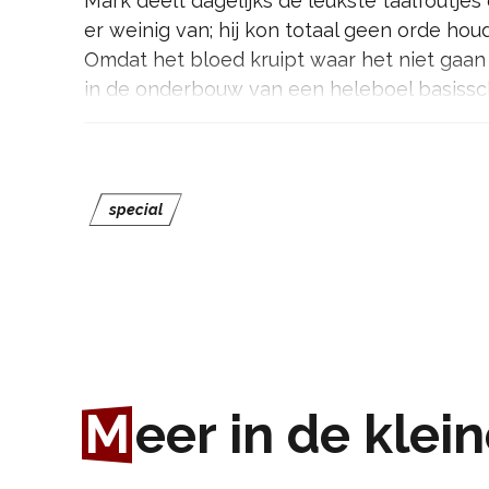
Mark deelt dagelijks de leukste taalfoutjes 
er weinig van; hij kon totaal geen orde hou
Omdat het bloed kruipt waar het niet gaan
in de onderbouw van een heleboel basissc
Creatieve taal- en rekenstuipen, bijdehant
Het komt allemaal voorbij in deze voorstelli
special
M
eer in de klei