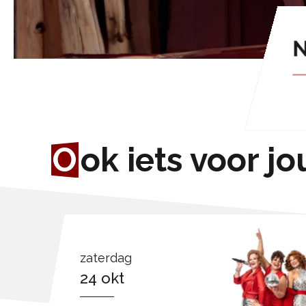
N
O
ok iets voor jo
zaterdag
24 okt