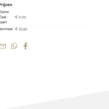
Prijzen
Kleine
Zaal-
€ 0,00
kaart
Normaal
€ 23,50