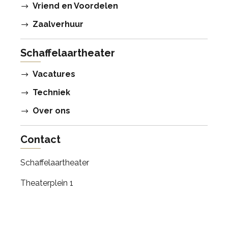
Vriend en Voordelen
Zaalverhuur
Schaffelaartheater
Vacatures
Techniek
Over ons
Contact
Schaffelaartheater
Theaterplein 1
3772 KX Barneveld
0342 - 842848
contact@schaffelaartheater.nl