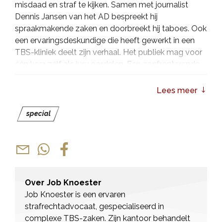
misdaad en straf te kijken. Samen met journalist
Dennis Jansen van het AD bespreekt hij
spraakmakende zaken en doorbreekt hij taboes. Ook
een ervaringsdeskundige die heeft gewerkt in een
TBS-kliniek deelt zijn verhaal. Het publiek mag voor
één keer zélf als jury oordelen. Een confronterende
én interactieve avond vol scherpe inzichten en
verrassende perspectieven.
Lees meer
special
Over Job Knoester
Job Knoester is een ervaren
strafrechtadvocaat, gespecialiseerd in
complexe TBS-zaken. Zijn kantoor behandelt