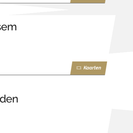
sem
Kaarten
rden