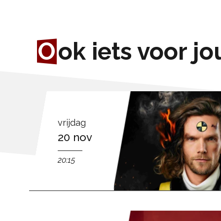
O
ok iets voor jo
vrijdag
20 nov
20:15