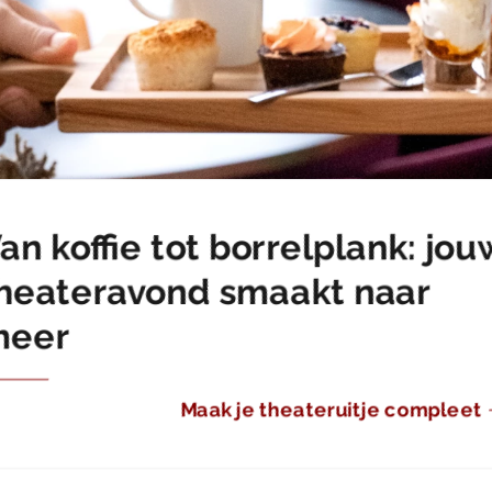
an koffie tot borrelplank: jou
heateravond smaakt naar
meer
Maak je theateruitje compleet